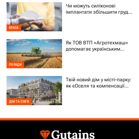
Чи можуть силіконові
імплантати збільшити груди
на два розміри
КРАСА
Як ТОВ ВТП «Агротехмаш»
допомагає українським
фермерам уникати простоїв
ПОРАДИ
Твій новий дім у місті-парку:
як єОселя та компенсації
70% підтримують ВПО
ДІМ ТА СІМ'Я