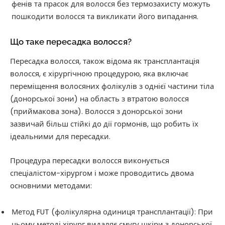
фенів та прасок для волосся без термозахисту можуть
пошкодити волосся та викликати його випадання.
Що таке пересадка волосся?
Пересадка волосся, також відома як трансплантація
волосся, є хірургічною процедурою, яка включає
переміщення волосяних фолікулів з однієї частини тіла
(донорської зони) на область з втратою волосся
(приймакова зона). Волосся з донорської зони
зазвичай більш стійкі до дії гормонів, що робить їх
ідеальними для пересадки.
Процедура пересадки волосся виконується
спеціалістом-хірургом і може проводитись двома
основними методами:
Метод FUT (фолікулярна одиниця трансплантації): При
цьому методі хірург видаляє смугу шкіри з донорської