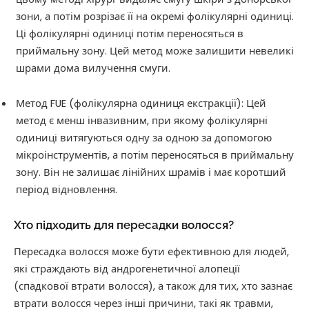
зони, а потім розрізає її на окремі фолікулярні одиниці.
Ці фолікулярні одиниці потім переносяться в
приймальну зону. Цей метод може залишити невеликі
шрами дома вилучення смуги.
Метод FUE (фолікулярна одиниця екстракції): Цей
метод є менш інвазивним, при якому фолікулярні
одиниці витягуються одну за одною за допомогою
мікроінструментів, а потім переносяться в приймальну
зону. Він не залишає лінійних шрамів і має коротший
період відновлення.
Хто підходить для пересадки волосся?
Пересадка волосся може бути ефективною для людей,
які страждають від андрогенетичної алопеції
(спадкової втрати волосся), а також для тих, хто зазнає
втрати волосся через інші причини, такі як травми,