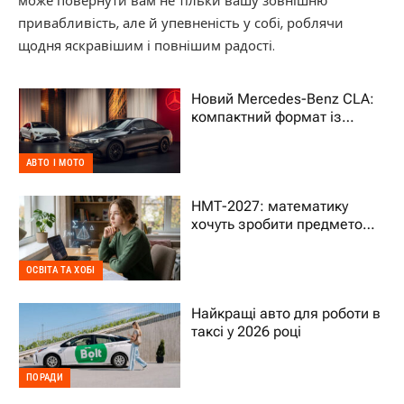
може повернути вам не тільки вашу зовнішню
привабливість, але й упевненість у собі, роблячи
щодня яскравішим і повнішим радості.
Новий Mercedes-Benz CLA:
компактний формат із
характером преміального
авто
АВТО І МОТО
НМТ-2027: математику
хочуть зробити предметом
на вибір – що це означає
для дитини
ОСВІТА ТА ХОБІ
Найкращі авто для роботи в
таксі у 2026 році
ПОРАДИ