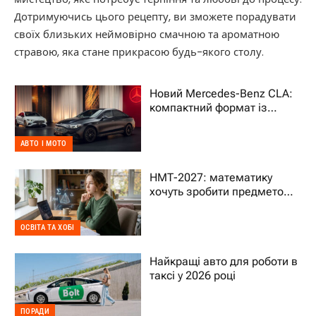
Дотримуючись цього рецепту, ви зможете порадувати
своїх близьких неймовірно смачною та ароматною
стравою, яка стане прикрасою будь-якого столу.
Новий Mercedes-Benz CLA:
компактний формат із
характером преміального
авто
АВТО І МОТО
НМТ-2027: математику
хочуть зробити предметом
на вибір – що це означає
для дитини
ОСВІТА ТА ХОБІ
Найкращі авто для роботи в
таксі у 2026 році
ПОРАДИ