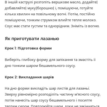
В іншій каструлі розтопіть вершкове масло, додайте|
добавляйте| муку|борошно| і, помішуючи, готуйте
кілька хвилин на повільному вогні. Потім, постійно
помішуючи, тонким струмком влийте тепле молоко.
Соус має стати густим та однорідним. Зніміть із вогню.
Як приготувати лазанью
Крок 1: Підготовка форми
Виберіть глибоку форму для запікання та змастіть її
дно тонким шаром бешамельного соусу.
Крок 2: Викладання шарів
На дно форми викладіть шар листів для лазаньї.
Зверху рівномірно розподіліть частину м’ясного соусу,
потім нанесіть шар соусу бешамельного і посипте
тертим сиром. Повторюйте шари, доки не закінчаться