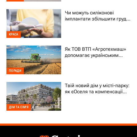
Чи можуть силіконові
імплантати збільшити груди
на два розміри
КРАСА
Як ТОВ ВТП «Агротехмаш»
допомагає українським
фермерам уникати простоїв
ПОРАДИ
Твій новий дім у місті-парку:
як єОселя та компенсації
70% підтримують ВПО
ДІМ ТА СІМ'Я