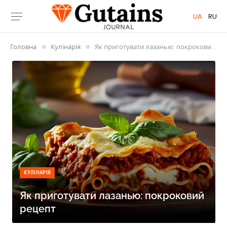
UA
RU
Головна
Кулінарія
Як приготувати лазанью: покроковий рецепт
»
»
КУЛІНАРІЯ
Як приготувати лазанью: покроковий
рецепт