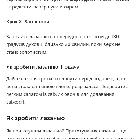
інгредієнти, завершуючи сиром.
Крок 3: Запікання
Запікайте лазанню в попередньо розігрітій до 180
градусів духовці близько 30 хвилин, поки верх не
стане золотистим.
Як зробити лазанню: Подача
Дайте лазіння трохи охолонути перед подачею, щоб
вона стала стійкішою і легко розрізалася. Подавайте з
легким салатом із свіжих овочів для додавання
свіжості.
Як зробити лазанью
Як приготувати лазанью? Приготування лазаньї – це
мистецтво, яке потребує терпіння та любові до процесу.