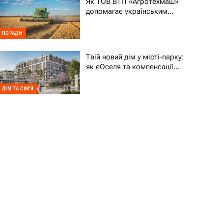
Як ТОВ ВТП «Агротехмаш»
допомагає українським
фермерам уникати простоїв
ПОРАДИ
Твій новий дім у місті-парку:
як єОселя та компенсації
70% підтримують ВПО
ДІМ ТА СІМ'Я