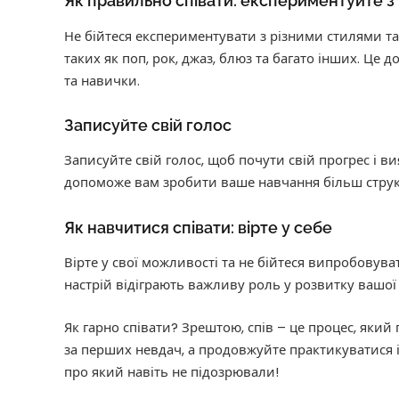
Як правильно співати: експериментуйте з
Не бійтеся експериментувати з різними стилями та
таких як поп, рок, джаз, блюз та багато інших. Ц
та навички.
Записуйте свій голос
Записуйте свій голос, щоб почути свій прогрес і в
допоможе вам зробити ваше навчання більш стру
Як навчитися співати: вірте у себе
Вірте у свої можливості та не бійтеся випробовува
настрій відіграють важливу роль у розвитку вашої
Як гарно співати? Зрештою, спів – це процес, який 
за перших невдач, а продовжуйте практикуватися і
про який навіть не підозрювали!