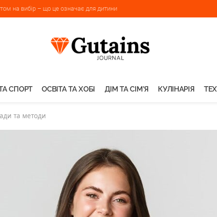
ом на вибір – що це означає для дитини
ТА СПОРТ
ОСВІТА ТА ХОБІ
ДІМ ТА СІМ’Я
КУЛІНАРІЯ
ТЕХ
ради та методи