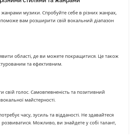
 різними стилями та жанрами
 жанрами музики. Спробуйте себе в різних жанрах,
е допоможе вам розширити свій вокальний діапазон
иявити області, де ви можете покращитися. Це також
ктурованим та ефективним.
ти свій голос. Самовпевненість та позитивний
 вокальної майстерності.
потребує часу, зусиль та відданості. Не здавайтеся
 розвиватися. Можливо, ви знайдете у собі талант,