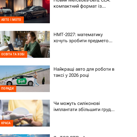
Новий Mercedes-Benz CLA:
компактний формат із
характером преміального
авто
АВТО І МОТО
НМТ-2027: математику
хочуть зробити предметом
на вибір – що це означає
для дитини
ОСВІТА ТА ХОБІ
Найкращі авто для роботи в
таксі у 2026 році
ПОРАДИ
Чи можуть силіконові
імплантати збільшити груди
на два розміри
КРАСА