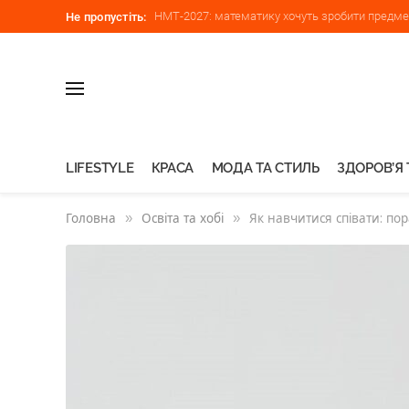
НМТ-2027: математику хочуть зробити предмет
Не пропустіть:
LIFESTYLE
КРАСА
МОДА ТА СТИЛЬ
ЗДОРОВ’Я 
Головна
»
Освіта та хобі
»
Як навчитися співати: по