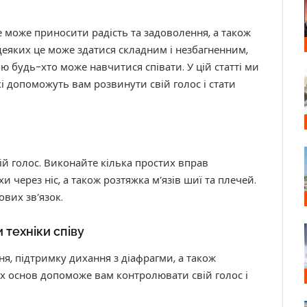
 може приносити радість та задоволення, а також
 деяких це може здатися складним і незбагненним,
ю будь-хто може навчитися співати. У цій статті ми
кі допоможуть вам розвинути свій голос і стати
вій голос. Виконайте кілька простих вправ
хи через ніс, а також розтяжка м’язів шиї та плечей.
вих зв’язок.
 техніки співу
я, підтримку дихання з діафрагми, а також
их основ допоможе вам контролювати свій голос і