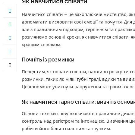
Як навчитися співати
Навчитися співати – це захоплююче мистецтво, яке
допомагати висловити свої емоції та почуття. Для
але з правильним підходом, терпінням та практико
розглянемо основні кроки, як навчитися співати, я
кращим співаком.
Почніть із розминки
Перед тим, як почати співати, важливо розігріти с
розминки, таких як м’які губні трелі, вдихи та види
Це допоможе уникнути напруження та травм голосо
Як навчитися гарно співати: вивчіть основи
Основи техніки співу включають правильне диханн
контроль над регістром та інтонацією. Вивчення ц
робити його більш сильним та гнучким.