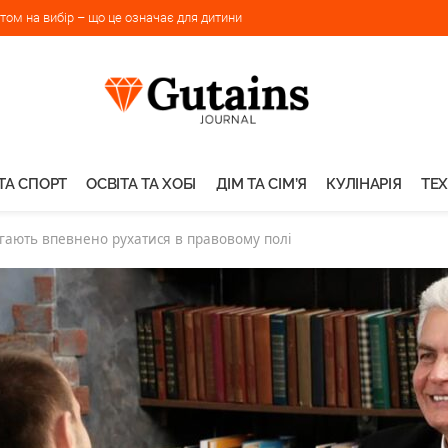
ом на вибір – що це означає для дитини
ТА СПОРТ
ОСВІТА ТА ХОБІ
ДІМ ТА СІМ’Я
КУЛІНАРІЯ
ТЕХ
агають впевнено рухатися в правовому полі