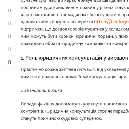
Сучасне суспільство характеризується швидкими з
постійним удосконаленням правил у різних галузях
дають можливість громадянам і бізнесу діяти в пр
адвоката або консультація юриста
https://firstleg
підтримки, що дозволяє зорієнтуватися у складном
чим можуть бути корисні юридичні поради, у яких 
правильно обрати юридичну компанію чи конкрет
1. Роль юридичних консультацій у виріше
Практично кожна життєва ситуація, від укладення 
вимагати правової оцінки. Тому консультація юрист
1. Зменшити ризики
Поради фахівця допоможуть уникнути підписання 
контрактів. Юридична консультація сприяє передба
стануть причиною судових суперечок.