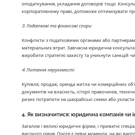
оподаткування, укладання договорів тощо. Консульт
корпоративному праві, допоможе оптимізувати про
3. Податкові та фінансові спори
Конфлікти з податковими органами або партнерам
матеріальних втрат. Завчасна юридична консульта
виробити стратегію захисту та уникнути санкцій ч
4. Питання нерухомості
Купівля, продаж, оренда житла чи комерційних об’є
документів на власність, історії правочинів, техні
ризик потрапити на шахрайські схеми або укласти 
4. Як визначитися: юридична компанія чи 
Загалом і великі юридичні фірми, і приватні спеці
високого рівня. Проте є певні моменти, на які варт