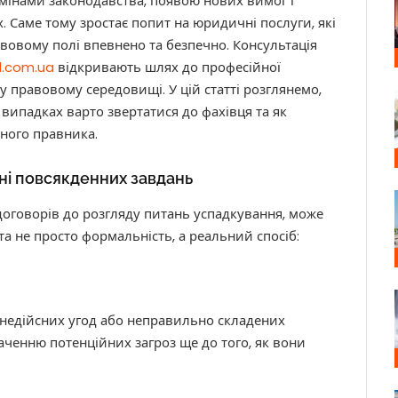
мінами законодавства, появою нових вимог і
. Саме тому зростає попит на юридичні послуги, які
авовому полі впевнено та безпечно. Консультація
al.com.ua
відкривають шлях до професійної
у правовому середовищі. У цій статті розглянемо,
випадках варто звертатися до фахівця та як
ного правника.
нні повсякденних завдань
договорів до розгляду питань успадкування, може
а не просто формальність, а реальний спосіб:
недійсних угод або неправильно складених
ченню потенційних загроз ще до того, як вони