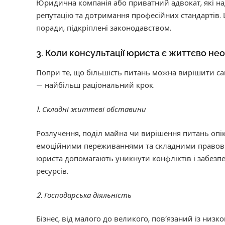
Юридична компанія або приватний адвокат, які на
репутацію та дотримання професійних стандартів. 
поради, підкріплені законодавством.
3. Коли консультації юриста є життєво не
Попри те, що більшість питань можна вирішити сам
— найбільш раціональний крок.
1. Складні життєві обставини
Розлучення, поділ майна чи вирішення питань опі
емоційними переживаннями та складними правови
юриста допомагають уникнути конфліктів і забезп
ресурсів.
2. Господарська діяльність
Бізнес, від малого до великого, пов’язаний із низк