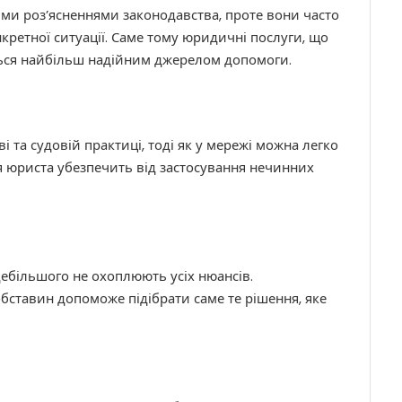
ими роз’ясненнями законодавства, проте вони часто
нкретної ситуації. Саме тому юридичні послуги, що
ься найбільш надійним джерелом допомоги.
 та судовій практиці, тоді як у мережі можна легко
ія юриста убезпечить від застосування нечинних
дебільшого не охоплюють усіх нюансів.
бставин допоможе підібрати саме те рішення, яке