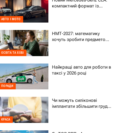
Новий Mercedes-Benz CLA:
компактний формат із
характером преміального
авто
АВТО І МОТО
НМТ-2027: математику
хочуть зробити предметом
на вибір – що це означає
для дитини
ОСВІТА ТА ХОБІ
Найкращі авто для роботи в
таксі у 2026 році
ПОРАДИ
Чи можуть силіконові
імплантати збільшити груди
на два розміри
КРАСА