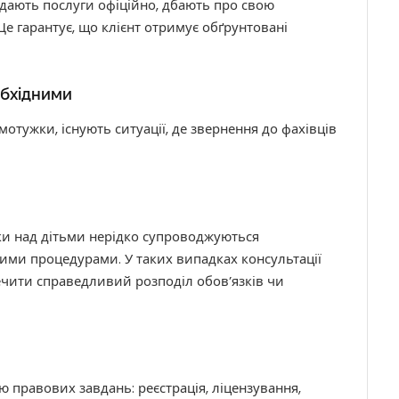
дають послуги офіційно, дбають про свою
Це гарантує, що клієнт отримує обґрунтовані
обхідними
отужки, існують ситуації, де звернення до фахівців
ки над дітьми нерідко супроводжуються
ми процедурами. У таких випадках консультації
ечити справедливий розподіл обов’язків чи
ою правових завдань: реєстрація, ліцензування,