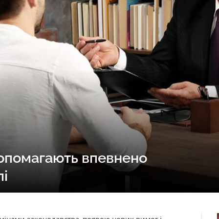
допомагають впевнено
лі