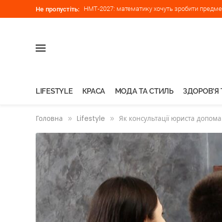
НМТ-2027: математику хочуть зробити предмет
Не пропустіть:
LIFESTYLE
КРАСА
МОДА ТА СТИЛЬ
ЗДОРОВ’Я 
Головна
»
Lifestyle
»
Як консультації юриста допом