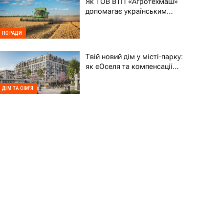
Як ТОВ ВТП «Агротехмаш»
допомагає українським
фермерам уникати простоїв
ПОРАДИ
Твій новий дім у місті-парку:
як єОселя та компенсації
70% підтримують ВПО
ДІМ ТА СІМ'Я