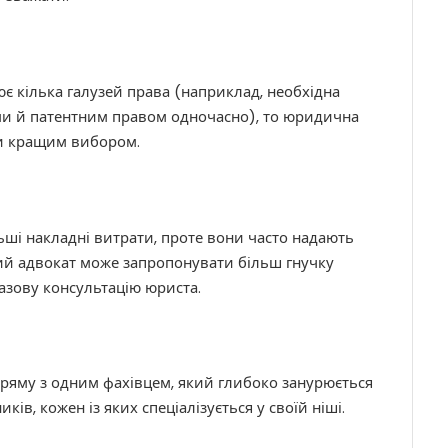
є кілька галузей права (наприклад, необхідна
и й патентним правом одночасно), то юридична
ти кращим вибором.
ьші накладні витрати, проте вони часто надають
ий адвокат може запропонувати більш гнучку
азову консультацію юриста.
пряму з одним фахівцем, який глибоко занурюється
в, кожен із яких спеціалізується у своїй ніші.