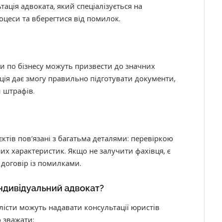
ація адвоката, який спеціалізується на
цеси та вберегтися від помилок.
и по бізнесу можуть призвести до значних
ція дає змогу правильно підготувати документи,
и штрафів.
ктів пов’язані з багатьма деталями: перевіркою
чних характеристик. Якщо не залучити фахівця, є
договір із помилками.
індивідуальний адвокат?
алісти можуть надавати консультації юристів
о зважати: