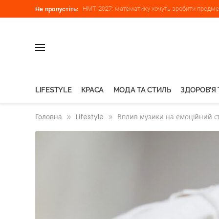
НМТ-2027: математику хочуть зробити предмет
Не пропустіть:
LIFESTYLE
КРАСА
МОДА ТА СТИЛЬ
ЗДОРОВ’Я 
Головна
»
Lifestyle
»
Вплив музики на емоційний ст