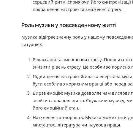
серцевий ритм, сприяючи його синхронізації 
покращення настрою та зниження стресу.
Роль музики у повсякденному житті
Музика відіграє значну роль у нашому повсякденно
ситуаціях:
Релаксація та зменшення стресу: Повільна та
знизити рівень стресу. Це особливо корисно п
Підвищення настрою: Жива та енергійна музик
бути особливо корисним вранці або перед в
Вираз емоцій: Музика дозволяє нам висловити
знайти слова для цього. Слухаючи музику, м
його емоційний стан.
Натхнення та творчість: Музика може стати дж
мистецтво, література чи наукова праця.