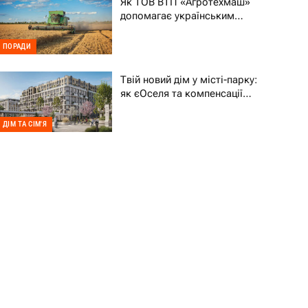
Як ТОВ ВТП «Агротехмаш»
допомагає українським
фермерам уникати простоїв
ПОРАДИ
Твій новий дім у місті-парку:
як єОселя та компенсації
70% підтримують ВПО
ДІМ ТА СІМ'Я