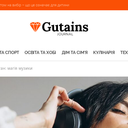
ом на вибір – що це означає для дитини
ТА СПОРТ
ОСВІТА ТА ХОБІ
ДІМ ТА СІМ’Я
КУЛІНАРІЯ
ТЕХ
ан: магія музики