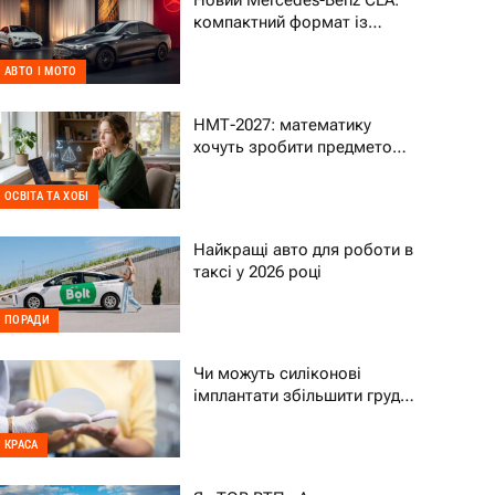
Новий Mercedes-Benz CLA:
компактний формат із
характером преміального
авто
АВТО І МОТО
НМТ-2027: математику
хочуть зробити предметом
на вибір – що це означає
для дитини
ОСВІТА ТА ХОБІ
Найкращі авто для роботи в
таксі у 2026 році
ПОРАДИ
Чи можуть силіконові
імплантати збільшити груди
на два розміри
КРАСА