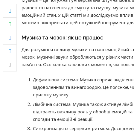
Музика – це потужна і універсальна штучна мова, з
радості та натхнення до смутку та смутку, музика
емоційний стан. У цій статті ми досліджуємо вплив
можемо використати цей потужний інструмент для
Музика та мозок: як це працює
Для розуміння впливу музики на наш емоційний ст
мозок. Музичні звуки обробляються у різних частин
пам’яттю. Ось кілька ключових моментів, які поясн
Дофамінова система: Музика сприяє виділенню
задоволенням та винагородою. Це пояснює, чо
приємну музику.
Лімбічна система: Музика також активує лімбі
відіграють важливу роль у обробці емоцій та
спогади та емоційні реакції.
Синхронізація із серцевим ритмом: Дослідже