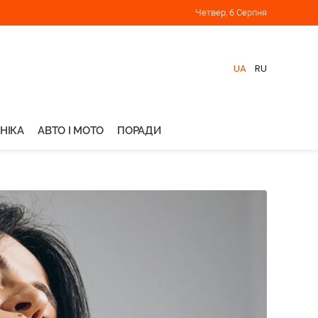
Четвер, 6 Серпня
UA
RU
НІКА
АВТО І МОТО
ПОРАДИ