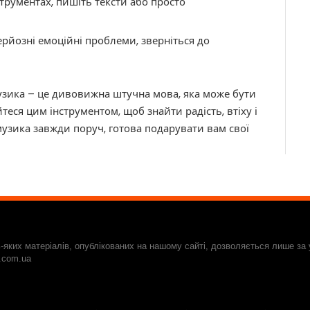
трументах, пишіть тексти або просто
серйозні емоційні проблеми, зверніться до
узика – це дивовижна штучна мова, яка може бути
еся цим інструментом, щоб знайти радість, втіху і
 музика завжди поруч, готова подарувати вам свої
-яких матеріалів, опублікованих на нашому сайті, дозволяється лише за
s.com.ua