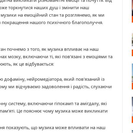
датна викликати різноманітні емоції та почуття. Від
 може торкнутися наших душ і змінити наш
 музики на емоційний стан та розглянемо, як ми
 покращення нашого психічного благополуччя.
ан почнемо з того, як музика впливає на наш
ах мозку, включаючи ті, які пов’язані з емоціями та
юють, як це відбувається:
 дофаміну, нейромедіатора, який пов’язаний із
му ми відчуваємо задоволення і радість, слухаючи
чну систему, включаючи гіпокамп та амігдалу, які
 пам’яті. Це пояснює чому музика може викликати
ння показують, що музика може впливати на наш