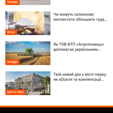
ПОРАДИ
Чи можуть силіконові
імплантати збільшити груди
на два розміри
КРАСА
Як ТОВ ВТП «Агротехмаш»
допомагає українським
фермерам уникати простоїв
ПОРАДИ
Твій новий дім у місті-парку:
як єОселя та компенсації
70% підтримують ВПО
ДІМ ТА СІМ'Я