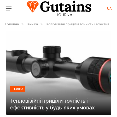
UA
Головна
Техніка
Тепловізійні приціли точність і ефективність у будь-яких умовах
»
»
ТЕХНІКА
Тепловізійні приціли точність і
ефективність у будь-яких умовах