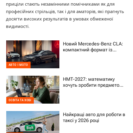
приціли стають незамінними помічниками як для
професійних стрільців, так і для аматорів, які прагнуть
досягти високих результатів в умовах обмеженої
видимості.
Новий Mercedes-Benz CLA:
компактний формат із
характером преміального
авто
АВТО І МОТО
НМТ-2027: математику
хочуть зробити предметом
на вибір – що це означає
для дитини
ОСВІТА ТА ХОБІ
Найкращі авто для роботи в
таксі у 2026 році