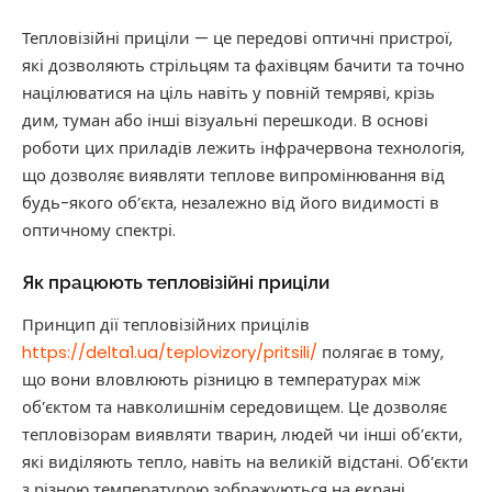
Тепловізійні приціли — це передові оптичні пристрої,
які дозволяють стрільцям та фахівцям бачити та точно
націлюватися на ціль навіть у повній темряві, крізь
дим, туман або інші візуальні перешкоди. В основі
роботи цих приладів лежить інфрачервона технологія,
що дозволяє виявляти теплове випромінювання від
будь-якого об’єкта, незалежно від його видимості в
оптичному спектрі.
Як працюють тепловізійні приціли
Принцип дії тепловізійних прицілів
https://delta1.ua/teplovizory/pritsili/
полягає в тому,
що вони вловлюють різницю в температурах між
об’єктом та навколишнім середовищем. Це дозволяє
тепловізорам виявляти тварин, людей чи інші об’єкти,
які виділяють тепло, навіть на великій відстані. Об’єкти
з різною температурою зображуються на екрані