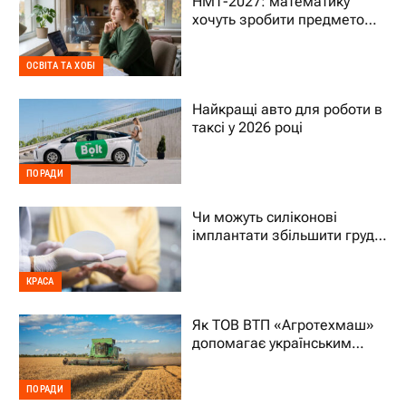
НМТ-2027: математику
хочуть зробити предметом
на вибір – що це означає
для дитини
ОСВІТА ТА ХОБІ
Найкращі авто для роботи в
таксі у 2026 році
ПОРАДИ
Чи можуть силіконові
імплантати збільшити груди
на два розміри
КРАСА
Як ТОВ ВТП «Агротехмаш»
допомагає українським
фермерам уникати простоїв
ПОРАДИ