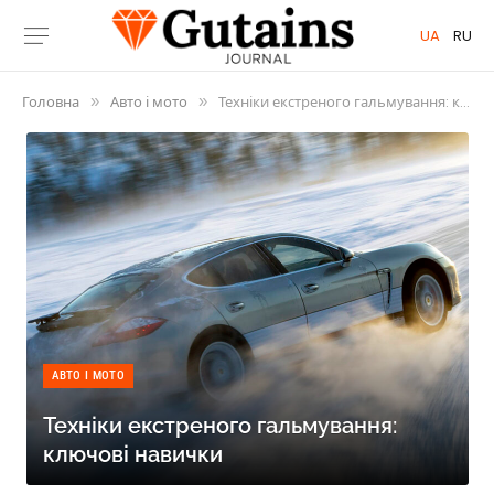
UA
RU
Головна
Авто і мото
Техніки екстреного гальмування: ключові навички
»
»
АВТО І МОТО
Техніки екстреного гальмування:
ключові навички