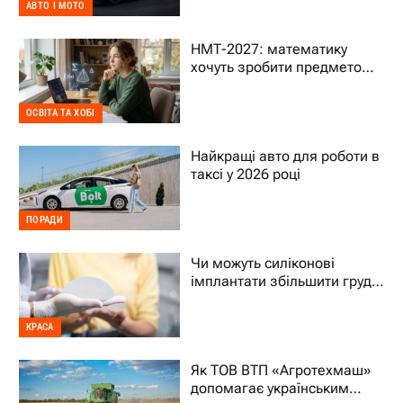
АВТО І МОТО
НМТ-2027: математику
хочуть зробити предметом
на вибір – що це означає
для дитини
ОСВІТА ТА ХОБІ
Найкращі авто для роботи в
таксі у 2026 році
ПОРАДИ
Чи можуть силіконові
імплантати збільшити груди
на два розміри
КРАСА
Як ТОВ ВТП «Агротехмаш»
допомагає українським