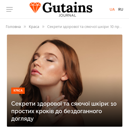
UA
RU
Головна
Краса
Секрети здорової та сяючої шкіри: 10 простих кроків до бездоганного догляду
»
»
КРАСА
Секрети здорової та сяючої шкіри: 10
простих кроків до бездоганного
догляду