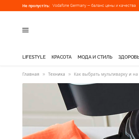
Vodafone Germany — баланс цены и качества
Не пропустіть:
LIFESTYLE
КРАСОТА
МОДА И СТИЛЬ
ЗДОРОВЬ
Главная
»
Техника
»
Как выбрать мультиварку и на