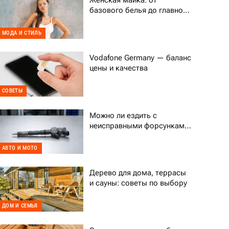
Женская майка: от
базового белья до главного
тренда гардероба
МОДА И СТИЛЬ
Vodafone Germany — баланс
цены и качества
СОВЕТЫ
Можно ли ездить с
неисправными форсунками
Common Rail
АВТО И МОТО
Дерево для дома, террасы
и сауны: советы по выбору
ДОМ И СЕМЬЯ