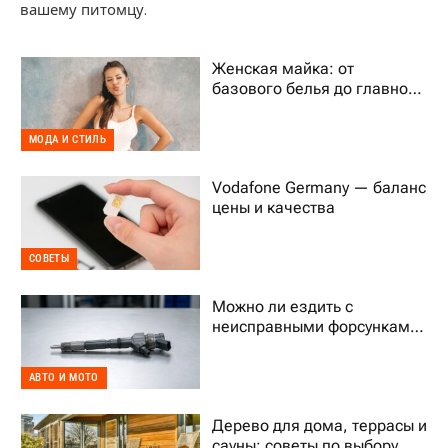
вашему питомцу.
Женская майка: от
базового белья до главного
тренда гардероба
МОДА И СТИЛЬ
Vodafone Germany — баланс
цены и качества
СОВЕТЫ
Можно ли ездить с
неисправными форсунками
Common Rail
АВТО И МОТО
Дерево для дома, террасы и
сауны: советы по выбору