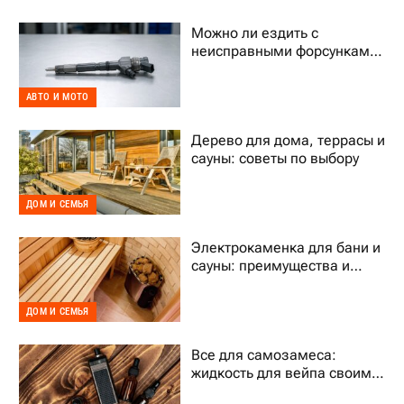
Можно ли ездить с
неисправными форсунками
Common Rail
АВТО И МОТО
Дерево для дома, террасы и
сауны: советы по выбору
ДОМ И СЕМЬЯ
Электрокаменка для бани и
сауны: преимущества и
выбор
ДОМ И СЕМЬЯ
Все для самозамеса:
жидкость для вейпа своими
руками