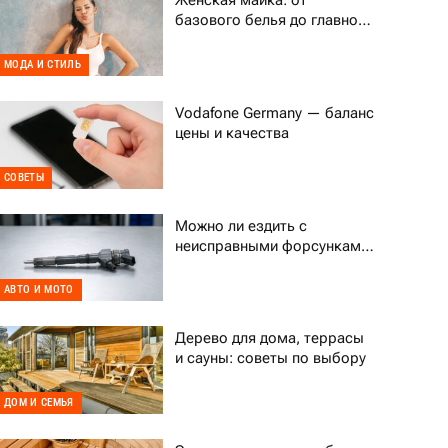
Женская майка: от
базового белья до главного
тренда гардероба
МОДА И СТИЛЬ
Vodafone Germany — баланс
цены и качества
СОВЕТЫ
Можно ли ездить с
неисправными форсунками
Common Rail
АВТО И МОТО
Дерево для дома, террасы
и сауны: советы по выбору
ДОМ И СЕМЬЯ