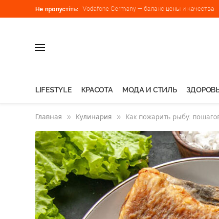
Vodafone Germany — баланс цены и качества
Не пропустіть:
LIFESTYLE
КРАСОТА
МОДА И СТИЛЬ
ЗДОРОВЬ
Главная
»
Кулинария
»
Как пожарить рыбу: пошаго