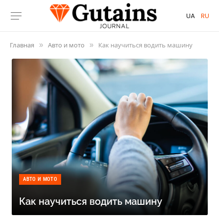
UA
RU
Главная
Авто и мото
Как научиться водить машину
»
»
АВТО И МОТО
Как научиться водить машину