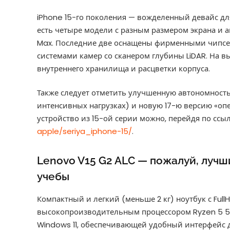
iPhone 15-го поколения — вожделенный девайс для
есть четыре модели с разным размером экрана и ап
Max. Последние две оснащены фирменными чипсет
системами камер со сканером глубины LiDAR. На 
внутреннего хранилища и расцветки корпуса.
Также следует отметить улучшенную автономность
интенсивных нагрузках) и новую 17-ю версию «оп
устройство из 15-ой серии можно, перейдя по ссы
apple/seriya_iphone-15/
.
Lenovo V15 G2 ALC — пожалуй, лучш
учебы
Компактный и легкий (меньше 2 кг) ноутбук с Ful
высокопроизводительным процессором Ryzen 5 55
Windows 11, обеспечивающей удобный интерфейс д