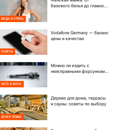
Женская майка: от
базового белья до главного
тренда гардероба
МОДА И СТИЛЬ
Vodafone Germany — баланс
цены и качества
СОВЕТЫ
Можно ли ездить с
неисправными форсунками
Common Rail
АВТО И МОТО
Дерево для дома, террасы
и сауны: советы по выбору
ДОМ И СЕМЬЯ