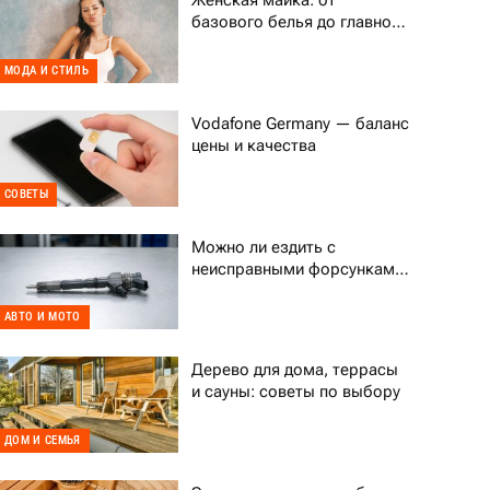
Женская майка: от
базового белья до главного
тренда гардероба
МОДА И СТИЛЬ
Vodafone Germany — баланс
цены и качества
СОВЕТЫ
Можно ли ездить с
неисправными форсунками
Common Rail
АВТО И МОТО
Дерево для дома, террасы
и сауны: советы по выбору
ДОМ И СЕМЬЯ