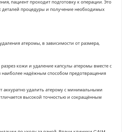
ния, пациент проходит подготовку к операции. Это
ех деталей процедуры и получение необходимых
даления атеромы, в зависимости от размера,
 разрез кожи и удаление капсулы атеромы вместе с
ся наиболее надёжным способом предотвращения
ет аккуратно удалить атерому с минимальными
отличается высокой точностью и сокращённым
ндации по уходу за раной. Врачи клиники CALM