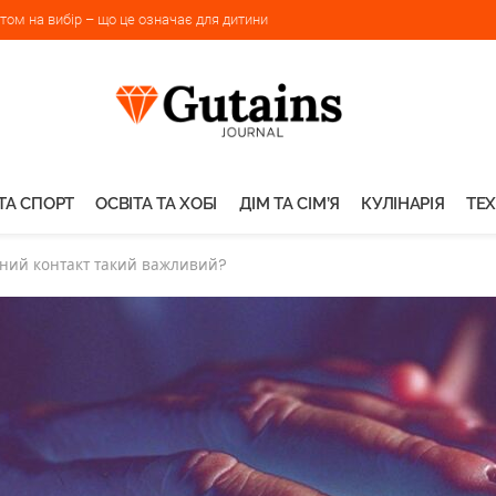
ом на вибір – що це означає для дитини
ТА СПОРТ
ОСВІТА ТА ХОБІ
ДІМ ТА СІМ’Я
КУЛІНАРІЯ
ТЕХ
ичний контакт такий важливий?