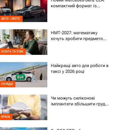
Новий Mercedes-Benz CLA:
компактний формат із
характером преміального
авто
АВТО І МОТО
НМТ-2027: математику
хочуть зробити предметом
на вибір – що це означає
для дитини
ОСВІТА ТА ХОБІ
Найкращі авто для роботи в
таксі у 2026 році
ПОРАДИ
Чи можуть силіконові
імплантати збільшити груди
на два розміри
КРАСА