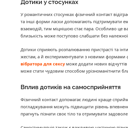
Дотики у стосунках
У романтичних стосунках фізичний контакт відігр
та інші форми ласки допомагають підтримувати ем
взаємодій, тим міцнішою стає пара. Особливо це в
близькість може поступово слабшати без належної 
Дотики сприяють розпалюванню пристрасті та інт
жестам, а й експериментувати з новими формами ф
вібратора для сексу
може додати нових відчуттів 
може стати чудовим способом урізноманітнити бли
Вплив дотиків на самосприйняття
Фізичний контакт допомагає людині краще сприймат
погладжування можуть підвищити рівень впевненост
прагнуть пізнати своє тіло та отримувати задоволе
Самостимуляція також є важливою частиною пізнан