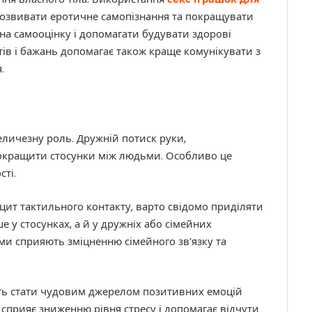
розвивати еротичне самопізнання та покращувати
на самооцінку і допомагати будувати здорові
тів і бажань допомагає також краще комунікувати з
.
еличезну роль. Дружній потиск руки,
покращити стосунки між людьми. Особливо це
сті.
іцит тактильного контакту, варто свідомо приділяти
 у стосунках, а й у дружніх або сімейних
ми сприяють зміцненню сімейного зв’язку та
уть стати чудовим джерелом позитивних емоцій
 сприяє зниженню рівня стресу і допомагає відчути