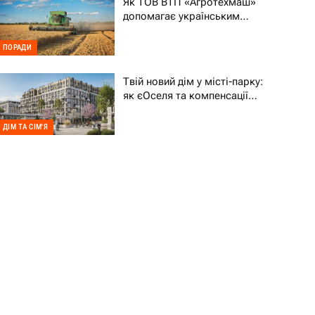
Як ТОВ ВТП «Агротехмаш»
допомагає українським
фермерам уникати простоїв
ПОРАДИ
Твій новий дім у місті-парку:
як єОселя та компенсації
70% підтримують ВПО
ДІМ ТА СІМ'Я