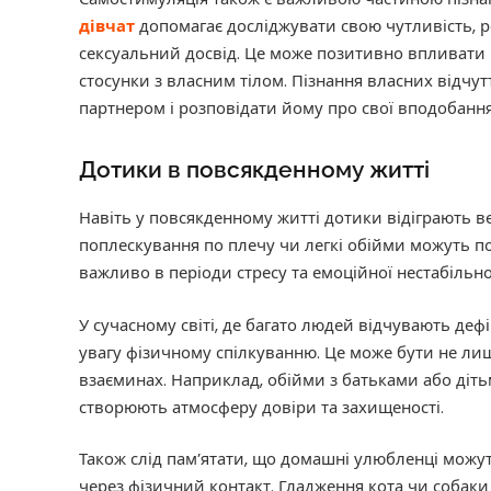
дівчат
допомагає досліджувати свою чутливість, 
сексуальний досвід. Це може позитивно впливати 
стосунки з власним тілом. Пізнання власних відчут
партнером і розповідати йому про свої вподобання
Дотики в повсякденному житті
Навіть у повсякденному житті дотики відіграють в
поплескування по плечу чи легкі обійми можуть 
важливо в періоди стресу та емоційної нестабільно
У сучасному світі, де багато людей відчувають деф
увагу фізичному спілкуванню. Це може бути не лише
взаєминах. Наприклад, обійми з батьками або діть
створюють атмосферу довіри та захищеності.
Також слід пам’ятати, що домашні улюбленці мож
через фізичний контакт. Гладження кота чи собаки