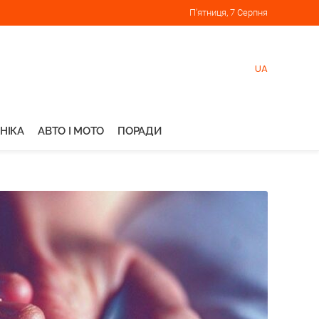
П’ятниця, 7 Серпня
UA
НІКА
АВТО І МОТО
ПОРАДИ