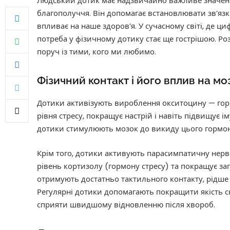
Людський дотик має надзвичайно важливе значенн
благополуччя. Він допомагає встановлювати зв’язк
впливає на наше здоров’я. У сучасному світі, де ци
потреба у фізичному дотику стає ще гострішою. Ро
поруч із тими, кого ми любимо.
Фізичний контакт і його вплив на мо
Дотики активізують вироблення окситоцину — горм
рівня стресу, покращує настрій і навіть підвищує ім
дотики стимулюють мозок до викиду цього гормон
Крім того, дотики активують парасимпатичну нерв
рівень кортизолу (гормону стресу) та покращує заг
отримують достатньо тактильного контакту, рідше 
Регулярні дотики допомагають покращити якість сн
сприяти швидшому відновленню після хвороб.