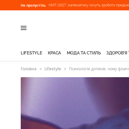
НМТ-2027: математику хочуть зробити предмет
Не пропустіть:
LIFESTYLE
КРАСА
МОДА ТА СТИЛЬ
ЗДОРОВ’Я 
Головна
»
Lifestyle
»
Психологія дотиків: чому фіз