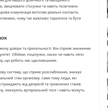
я для нашого фізичного та емоційного
и, зміцнювати стосунки та навіть позитивно
фрова комунікація витісняє реальні контакти,
зглянемо, чому так важливо торкатися та бути
зок
ону довіри та прихильності. Він сприяє зниженню
унітет. Обійми, поцілунки, ласки чи навіть легкі
у, що робить нас щасливішими.
ову систему, що сприяє розслабленню, знижує
альний стан організму. Саме тому люди, які
страждають від депресій та тривожних станів.
у, знижують артеріальний тиск і навіть можуть