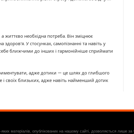
 а життєво необхідна потреба. Він зміцнює
 здоров’я. У стосунках, самопізнанні та навіть у
себе ближчими до інших і гармонійніше сприймати
ериментувати, адже дотики — це шлях до глибшого
бе і своїх близьких, адже навіть найменший дотик
-яких матеріалів, опублікованих на нашому сайті, дозволяється лише за