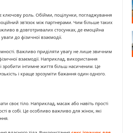
ає ключову роль. Обійми, поцілунки, погладжування
оційний зв’язок між партнерами. Чим більше таких
ажливо в довготривалих стосунках, де емоційна
уваги до фізичної взаємодії.
имності. Важливо приділяти увагу не лише звичним
ізичної взаємодії. Наприклад, використання
і зробити інтимне життя більш насиченим. Це
зькість і краще зрозуміти бажання один одного.
и своє тіло. Наприклад, масаж або навіть прості
і в собі. Це особливо важливо для жінок, які
ння.
ня власного тіла. Використання
секс іграшок для