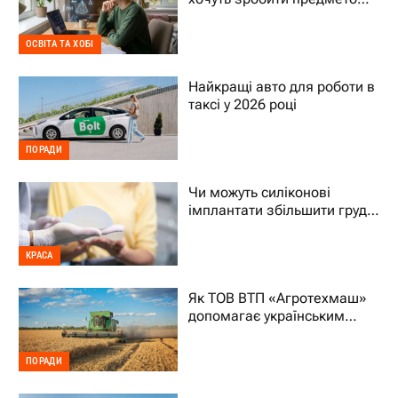
на вибір – що це означає
для дитини
ОСВІТА ТА ХОБІ
Найкращі авто для роботи в
таксі у 2026 році
ПОРАДИ
Чи можуть силіконові
імплантати збільшити груди
на два розміри
КРАСА
Як ТОВ ВТП «Агротехмаш»
допомагає українським
фермерам уникати простоїв
ПОРАДИ