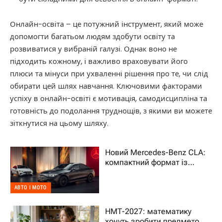
Онлайн-освіта – це потужний інструмент, який може
допомогти багатьом людям здобути освіту та
розвиватися у вибраній галузі. Однак воно не
підходить кожному, і важливо враховувати його
плюси та мінуси при ухваленні рішення про те, чи слід
обирати цей шлях навчання. Ключовими факторами
успіху в онлайн-освіті є мотивація, самодисципліна та
готовність до подолання труднощів, з якими ви можете
зіткнутися на цьому шляху.
Новий Mercedes-Benz CLA:
компактний формат із
характером преміального
авто
АВТО І МОТО
НМТ-2027: математику
хочуть зробити предметом