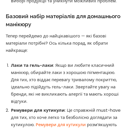
виборі продукції та уникнути можливих проблем.
Базовий набір матеріалів для домашнього
манікюру
Тепер перейдемо до найцікавішого — які базові
матеріали потрібні? Ось кілька порад, як обрати
найкраще:
Лаки та гель-лаки
: Якщо ви любите класичний
манікюр, обирайте лаки з хорошою пігментацією.
Для тих, хто віддає перевагу тривалому покриттю,
ідеально підійдуть гель-лаки. Звертайте увагу на
бренди, які не викликають алергії та мають хороші
відгуки.
Ремувери для кутикули
: Це справжній must-have
для тих, хто хоче легко та безболісно доглядати за
кутикулою.
Ремувери для кутикули
розм’якшують