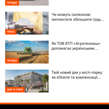
ПОРАДИ
Чи можуть силіконові
імплантати збільшити груди
на два розміри
КРАСА
Як ТОВ ВТП «Агротехмаш»
допомагає українським
фермерам уникати простоїв
ПОРАДИ
Твій новий дім у місті-парку:
як єОселя та компенсації
70% підтримують ВПО
ДІМ ТА СІМ'Я