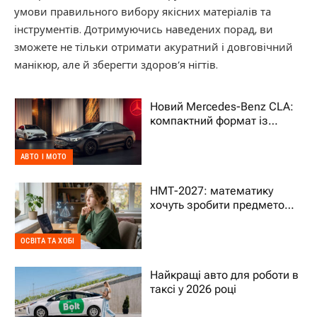
умови правильного вибору якісних матеріалів та
інструментів. Дотримуючись наведених порад, ви
зможете не тільки отримати акуратний і довговічний
манікюр, але й зберегти здоров’я нігтів.
Новий Mercedes-Benz CLA:
компактний формат із
характером преміального
авто
АВТО І МОТО
НМТ-2027: математику
хочуть зробити предметом
на вибір – що це означає
для дитини
ОСВІТА ТА ХОБІ
Найкращі авто для роботи в
таксі у 2026 році