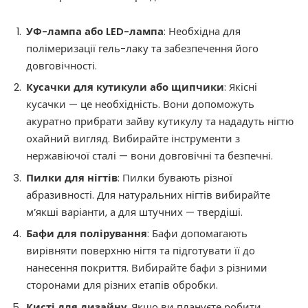
УФ-лампа або LED-лампа
: Необхідна для
полімеризації гель-лаку та забезпечення його
довговічності.​
Кусачки для кутикули або щипчики
: Якісні
кусачки — це необхідність. Вони допоможуть
акуратно прибрати зайву кутикулу та нададуть нігтю
охайний вигляд. Вибирайте інструменти з
нержавіючої сталі — вони довговічні та безпечні.
Пилки для нігтів
: Пилки бувають різної
абразивності. Для натуральних нігтів вибирайте
м’якші варіанти, а для штучних — твердіші.
Бафи для полірування
: Бафи допомагають
вирівняти поверхню нігтя та підготувати її до
нанесення покриття. Вибирайте бафи з різними
сторонами для різних етапів обробки.
Кисті для дизайну
. Якщо ви плануєте робити