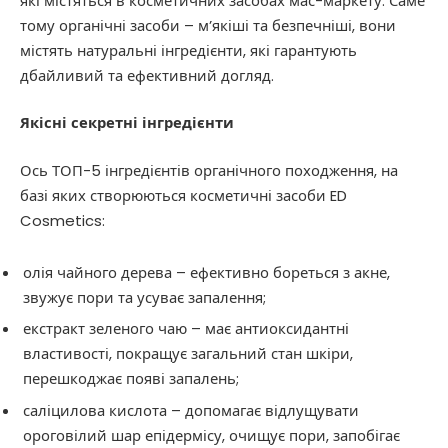
які містяться в косметичних засобах мас-маркету. Саме
тому органічні засоби – м’якіші та безпечніші, вони
містять натуральні інгредієнти, які гарантують
дбайливий та ефективний догляд.
Якісні секретні інгредієнти
Ось ТОП-5 інгредієнтів органічного походження, на
базі яких створюються косметичні засоби ED
Cosmetics:
олія чайного дерева – ефективно бореться з акне,
звужує пори та усуває запалення;
екстракт зеленого чаю – має антиоксидантні
властивості, покращує загальний стан шкіри,
перешкоджає появі запалень;
саліцилова кислота – допомагає відлущувати
ороговілий шар епідермісу, очищує пори, запобігає