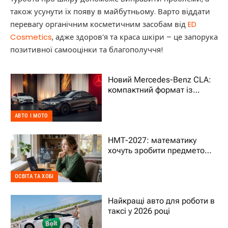
також усунути їх появу в майбутньому. Варто віддати
перевагу органічним косметичним засобам від
ED
Cosmetics
, адже здоров’я та краса шкіри – це запорука
позитивної самооцінки та благополуччя!
Новий Mercedes-Benz CLA:
компактний формат із
характером преміального
авто
АВТО І МОТО
НМТ-2027: математику
хочуть зробити предметом
на вибір – що це означає
для дитини
ОСВІТА ТА ХОБІ
Найкращі авто для роботи в
таксі у 2026 році