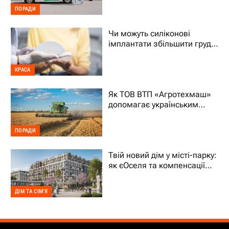
ПОРАДИ
Чи можуть силіконові
імплантати збільшити груди
на два розміри
КРАСА
Як ТОВ ВТП «Агротехмаш»
допомагає українським
фермерам уникати простоїв
ПОРАДИ
Твій новий дім у місті-парку:
як єОселя та компенсації
70% підтримують ВПО
ДІМ ТА СІМ'Я