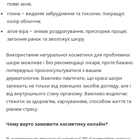
появі акне;
глина – видаляє забруднення та токсини, покращує
колір обличчя;
алое віра – знімає роздратування, прискорює процес
загоєння ранок та зволожує шкіру.
Використання натуральної косметики для проблемної
шкіри можливе і без рекомендації лікаря, проте бажано
попередньо проконсультуватися з вашим
дерматологом. Важливо пам’ятати, що краса шкіри
залежить не тільки від зовнішніх засобів догляду, але і
від внутрішнього стану організму. Важливо водночас
стежити за здоров’ям, харчуванням, способом життя та
рівнем стресу.
Чому варто замовити косметику онлайн?
В асортименті продукції компанії ED Cosmetics можна