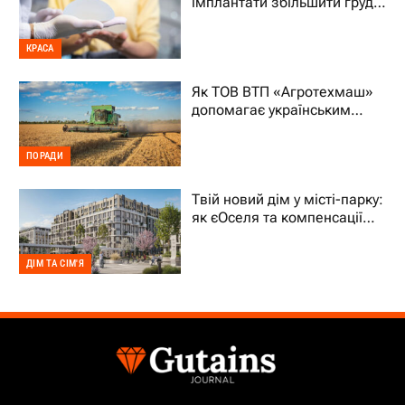
імплантати збільшити груди
на два розміри
КРАСА
Як ТОВ ВТП «Агротехмаш»
допомагає українським
фермерам уникати простоїв
ПОРАДИ
Твій новий дім у місті-парку:
як єОселя та компенсації
70% підтримують ВПО
ДІМ ТА СІМ'Я