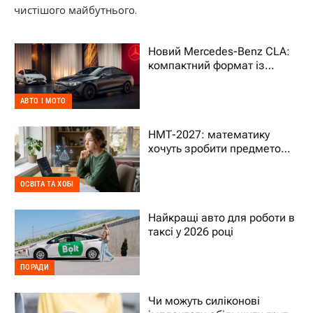
чистішого майбутнього.
Новий Mercedes-Benz CLA:
компактний формат із
характером преміального
авто
АВТО І МОТО
НМТ-2027: математику
хочуть зробити предметом
на вибір – що це означає
для дитини
ОСВІТА ТА ХОБІ
Найкращі авто для роботи в
таксі у 2026 році
ПОРАДИ
Чи можуть силіконові