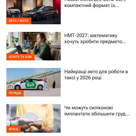
компактний формат із
характером преміального
авто
АВТО І МОТО
НМТ-2027: математику
хочуть зробити предметом
на вибір – що це означає
для дитини
ОСВІТА ТА ХОБІ
Найкращі авто для роботи в
таксі у 2026 році
ПОРАДИ
Чи можуть силіконові
імплантати збільшити груди
на два розміри
КРАСА