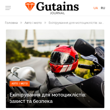
UA
RU
Головна
Авто і мото
Екіпірування для мотоциклістів: захист та безпека
»
»
АВТО І МОТО
Екіпірування для мотоциклістів:
захист та безпека