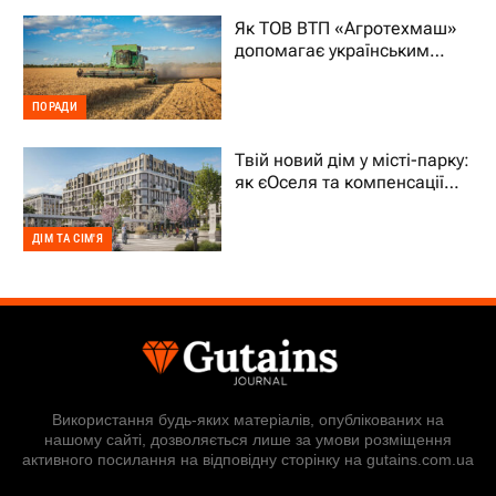
Як ТОВ ВТП «Агротехмаш»
допомагає українським
фермерам уникати простоїв
ПОРАДИ
Твій новий дім у місті-парку:
як єОселя та компенсації
70% підтримують ВПО
ДІМ ТА СІМ'Я
Використання будь-яких матеріалів, опублікованих на
нашому сайті, дозволяється лише за умови розміщення
активного посилання на відповідну сторінку на gutains.com.ua