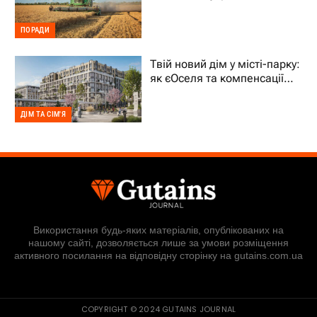
фермерам уникати простоїв
ПОРАДИ
Твій новий дім у місті-парку:
як єОселя та компенсації
70% підтримують ВПО
ДІМ ТА СІМ'Я
Використання будь-яких матеріалів, опублікованих на
нашому сайті, дозволяється лише за умови розміщення
активного посилання на відповідну сторінку на gutains.com.ua
COPYRIGHT © 2024 GUTAINS JOURNAL