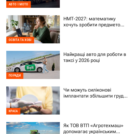
авто
АВТО І МОТО
НМТ-2027: математику
хочуть зробити предметом
на вибір – що це означає
для дитини
ОСВІТА ТА ХОБІ
Найкращі авто для роботи в
таксі у 2026 році
ПОРАДИ
Чи можуть силіконові
імплантати збільшити груди
на два розміри
КРАСА
Як ТОВ ВТП «Агротехмаш»
допомагає українським