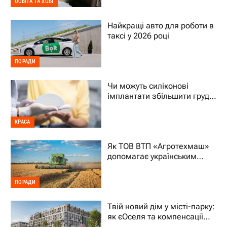
ОСВІТА ТА ХОБІ
Найкращі авто для роботи в
таксі у 2026 році
ПОРАДИ
Чи можуть силіконові
імплантати збільшити груди
на два розміри
КРАСА
Як ТОВ ВТП «Агротехмаш»
допомагає українським
фермерам уникати простоїв
ПОРАДИ
Твій новий дім у місті-парку:
як єОселя та компенсації