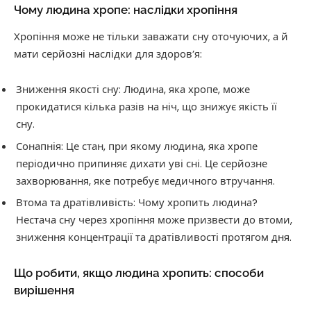
Чому людина хропе: наслідки хропіння
Хропіння може не тільки заважати сну оточуючих, а й
мати серйозні наслідки для здоров’я:
Зниження якості сну: Людина, яка хропе, може
прокидатися кілька разів на ніч, що знижує якість її
сну.
Сонапнія: Це стан, при якому людина, яка хропе
періодично припиняє дихати уві сні. Це серйозне
захворювання, яке потребує медичного втручання.
Втома та дратівливість: Чому хропить людина?
Нестача сну через хропіння може призвести до втоми,
зниження концентрації та дратівливості протягом дня.
Що робити, якщо людина хропить: способи
вирішення