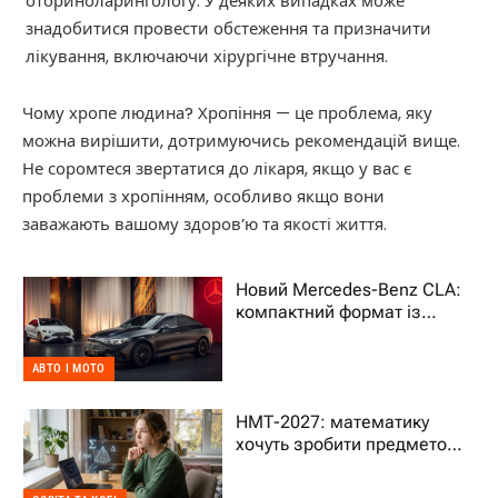
оториноларингологу. У деяких випадках може
знадобитися провести обстеження та призначити
лікування, включаючи хірургічне втручання.
Чому хропе людина? Хропіння — це проблема, яку
можна вирішити, дотримуючись рекомендацій вище.
Не соромтеся звертатися до лікаря, якщо у вас є
проблеми з хропінням, особливо якщо вони
заважають вашому здоров’ю та якості життя.
Новий Mercedes-Benz CLA:
компактний формат із
характером преміального
авто
АВТО І МОТО
НМТ-2027: математику
хочуть зробити предметом
на вибір – що це означає
для дитини