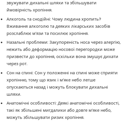
звужувати дихальні шляхи та збільшувати
ймовірність хропіння.
Алкоголь та снодійні: Чому людина хропить?
Вживання алкоголю та деяких лікарських засобів
розслаблює м’язи та посилює хропіння.
Назальні проблеми: Закупореність носа через алергію,
нежить або деформацію носової перегородки може
призвести до хропіння, оскільки вона змушує дихати
через рот.
Сон на спині: Сон у положенні на спині може сприяти
хропінню, тому що язик і м’яке небо легше
опускаються назад і можуть блокувати дихальні
шляхи.
Анатомічні особливості: Деякі анатомічні особливості,
такі як збільшені мигдалики або довге м’яке небо,
можуть збільшувати ризик хропіння.