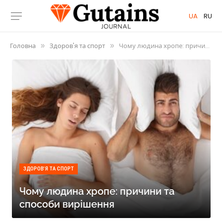
UA
RU
Головна
Здоров'я та спорт
Чому людина хропе: причини та способи вирішення
»
»
ЗДОРОВ'Я ТА СПОРТ
Чому людина хропе: причини та
способи вирішення