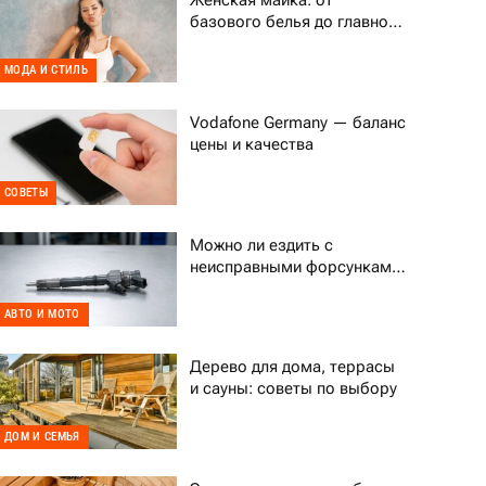
Женская майка: от
базового белья до главного
тренда гардероба
МОДА И СТИЛЬ
Vodafone Germany — баланс
цены и качества
СОВЕТЫ
Можно ли ездить с
неисправными форсунками
Common Rail
АВТО И МОТО
Дерево для дома, террасы
и сауны: советы по выбору
ДОМ И СЕМЬЯ