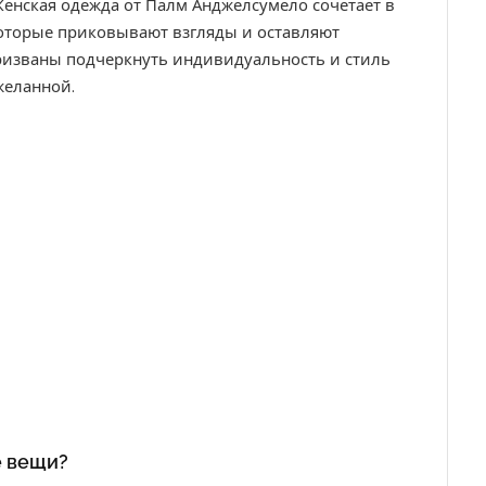
Женская одежда от Палм Анджелсумело сочетает в
 которые приковывают взгляды и оставляют
ризваны подчеркнуть индивидуальность и стиль
желанной.
е вещи?