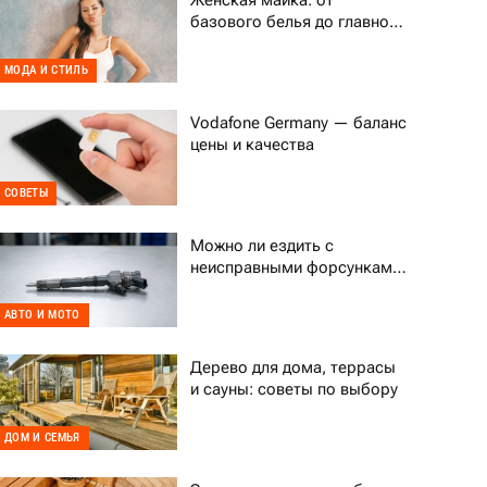
Женская майка: от
базового белья до главного
тренда гардероба
МОДА И СТИЛЬ
Vodafone Germany — баланс
цены и качества
СОВЕТЫ
Можно ли ездить с
неисправными форсунками
Common Rail
АВТО И МОТО
Дерево для дома, террасы
и сауны: советы по выбору
ДОМ И СЕМЬЯ