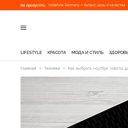
Vodafone Germany — баланс цены и качества
Не пропустіть:
LIFESTYLE
КРАСОТА
МОДА И СТИЛЬ
ЗДОРОВЬ
Главная
»
Техника
»
Как выбрать ноутбук: советы 