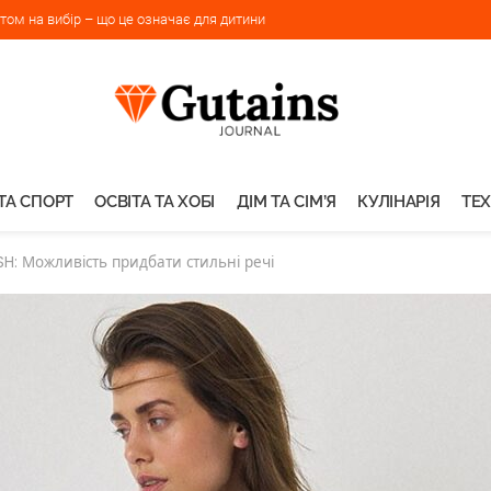
ом на вибір – що це означає для дитини
ТА СПОРТ
ОСВІТА ТА ХОБІ
ДІМ ТА СІМ’Я
КУЛІНАРІЯ
ТЕХ
H: Можливість придбати стильні речі