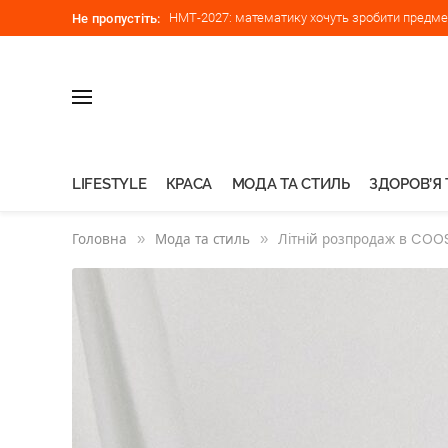
НМТ-2027: математику хочуть зробити предмет
Не пропустіть:
LIFESTYLE
КРАСА
МОДА ТА СТИЛЬ
ЗДОРОВ’Я 
Головна
»
Мода та стиль
»
Літній розпродаж в COOS