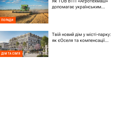
Як ТОВ ВТП «Агротехмаш»
допомагає українським
фермерам уникати простоїв
ПОРАДИ
Твій новий дім у місті-парку:
як єОселя та компенсації
70% підтримують ВПО
ДІМ ТА СІМ'Я