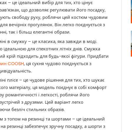
зках – це ідеальний вибір для тих, хто цінує
завʼязках, що дозволяє регулювати його посадку,
чують свободу руху, роблячи цей костюм чудовим
 для вечірніх прогулянок. Він легко поєднується з
і, так і більш елегантні образи.
ні в смужку – це класика, яка завжди в моді.
ю ідеальною для спекотних літніх днів. Смужка
ьний крій підходить для будь-якої фігури. Придбати
азин COOSH
, ця сукня чудово поєднується з
ивідуальність.
ні плісе – це чудове рішення для тих, хто шукає
кого матеріалу, ця модель поєднує в собі комфорт
азу романтичності і легкості, роблячи його
устрічей з друзями. Цей варіант легко
ючи безліч стильних образів.
м з топом на резинці та шортами – це ідеальний
 на резинці забезпечує зручну посадку, а шорти з