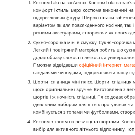
Костюм Lulu на завʼязках. Костюм Lulu на завʼя
комфорт і стиль. Верх костюма виконаний на 
підкреслюючи фігуру. Широкі штани забезпе
варіантом як для повсякденного носіння, так і
різними аксесуарами, створюючи як повсякденн
Сукня-сорочка міні в смужку. Сукня-сорочка мі
Легкий і повітряний матеріал робить цю сукн
додає образу свіжості і легкості, а універсал
її можна відвідавши
офіційний інтернет-маг
сандалями чи кедами, підкреслюючи вашу інд
Шорти-спідниця міні плісе. Шорти-спідниця мі
щось оригінальне і зручне. Виготовлена з лег
шортів і жіночність спідниці. Плісе додає обр
ідеальним вибором для літніх прогулянок чи з
комбінується з топами чи футболками, створю
Костюм з топом на резинці та шортами. Костю
вибір для активного літнього відпочинку. Топ