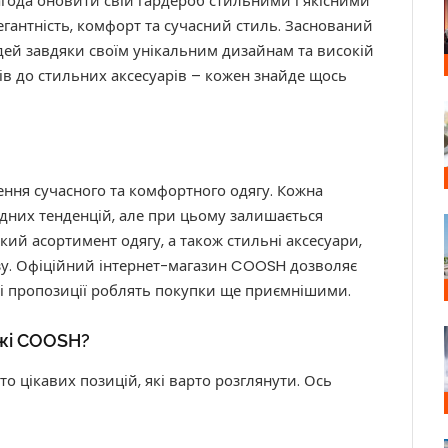
года оновити свій гардероб стильними і якісними
егантність, комфорт та сучасний стиль. Заснований
дей завдяки своїм унікальним дизайнам та високій
мів до стильних аксесуарів – кожен знайде щось
ння сучасного та комфортного одягу. Кожна
дних тенденцій, але при цьому залишається
й асортимент одягу, а також стильні аксесуари,
зу. Офіційний інтернет-магазин COOSH дозволяє
ні пропозиції роблять покупки ще приємнішими.
ажі COOSH?
 цікавих позицій, які варто розглянути. Ось