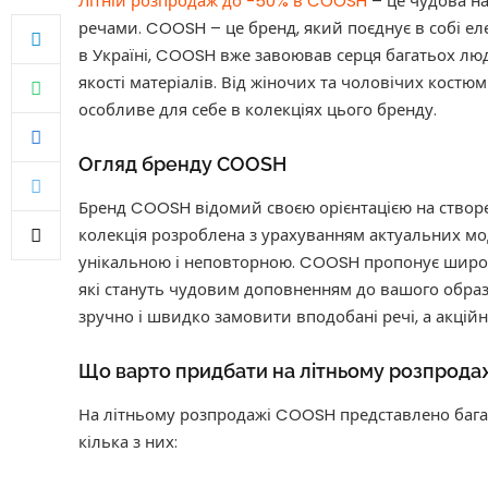
Літній розпродаж до -50% в COOSH
– це чудова на
речами. COOSH – це бренд, який поєднує в собі ел
в Україні, COOSH вже завоював серця багатьох лю
якості матеріалів. Від жіночих та чоловічих костю
особливе для себе в колекціях цього бренду.
Огляд бренду COOSH
Бренд COOSH відомий своєю орієнтацією на створе
колекція розроблена з урахуванням актуальних мо
унікальною і неповторною. COOSH пропонує широки
які стануть чудовим доповненням до вашого обра
зручно і швидко замовити вподобані речі, а акцій
Що варто придбати на літньому розпрод
На літньому розпродажі COOSH представлено багато
кілька з них: