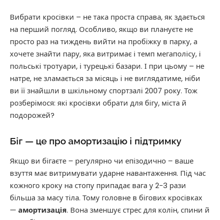
Вибрати кросівки – не така проста справа, як здається
на перший погляд. Особливо, якщо ви плануєте не
просто раз на тиждень вийти на пробіжку в парку, а
хочете знайти пару, яка витримає і темп мегаполісу, і
польські тротуари, і турецькі базари. І при цьому – не
натре, не зламається за місяць і не виглядатиме, ніби
ви її знайшли в шкільному спортзалі 2007 року. Тож
розберімося: які кросівки обрати для бігу, міста й
подорожей?
Біг — це про амортизацію і підтримку
Якщо ви бігаєте – регулярно чи епізодично – ваше
взуття має витримувати ударне навантаження. Під час
кожного кроку на стопу припадає вага у 2-3 рази
більша за масу тіла. Тому головне в бігових кросівках
—
амортизація
. Вона зменшує стрес для колін, спини й