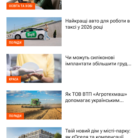
для дитини
ОСВІТА ТА ХОБІ
Найкращі авто для роботи в
таксі у 2026 році
ПОРАДИ
Чи можуть силіконові
імплантати збільшити груди
на два розміри
КРАСА
Як ТОВ ВТП «Агротехмаш»
допомагає українським
фермерам уникати простоїв
ПОРАДИ
Твій новий дім у місті-парку:
як єОселя та компенсації