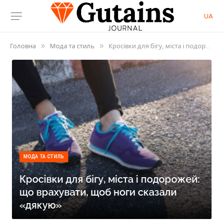
UA
Головна
Мода та стиль
Кросівки для бігу, міста і подорожей: що врахувати, щоб ноги сказали «дякую»
»
»
МОДА ТА СТИЛЬ
Кросівки для бігу, міста і подорожей:
що врахувати, щоб ноги сказали
«дякую»