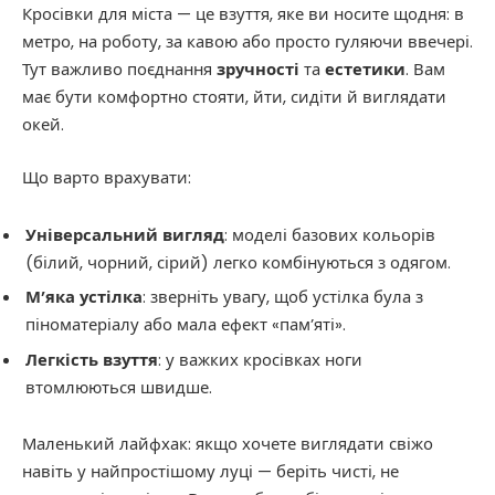
Кросівки для міста — це взуття, яке ви носите щодня: в
метро, на роботу, за кавою або просто гуляючи ввечері.
Тут важливо поєднання
зручності
та
естетики
. Вам
має бути комфортно стояти, йти, сидіти й виглядати
окей.
Що варто врахувати:
Універсальний вигляд
: моделі базових кольорів
(білий, чорний, сірий) легко комбінуються з одягом.
М’яка устілка
: зверніть увагу, щоб устілка була з
піноматеріалу або мала ефект «пам’яті».
Легкість взуття
: у важких кросівках ноги
втомлюються швидше.
Маленький лайфхак: якщо хочете виглядати свіжо
навіть у найпростішому луці — беріть чисті, не