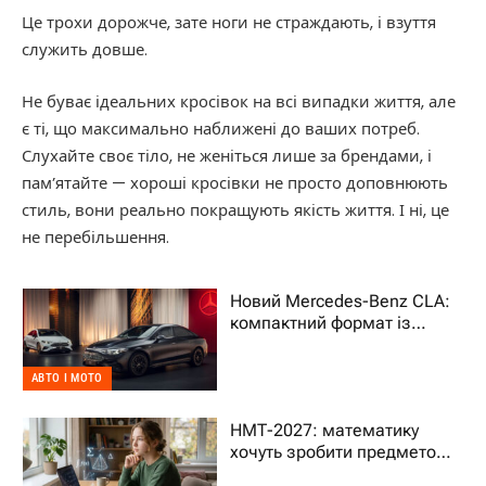
Це трохи дорожче, зате ноги не страждають, і взуття
служить довше.
Не буває ідеальних кросівок на всі випадки життя, але
є ті, що максимально наближені до ваших потреб.
Слухайте своє тіло, не женіться лише за брендами, і
пам’ятайте — хороші кросівки не просто доповнюють
стиль, вони реально покращують якість життя. І ні, це
не перебільшення.
Новий Mercedes-Benz CLA:
компактний формат із
характером преміального
авто
АВТО І МОТО
НМТ-2027: математику
хочуть зробити предметом
на вибір – що це означає