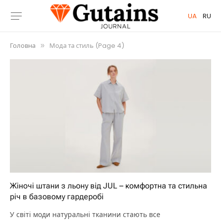
UA
RU
Головна
Мода та стиль (Page 4)
»
Жіночі штани з льону від JUL – комфортна та стильна
річ в базовому гардеробі
У світі моди натуральні тканини стають все