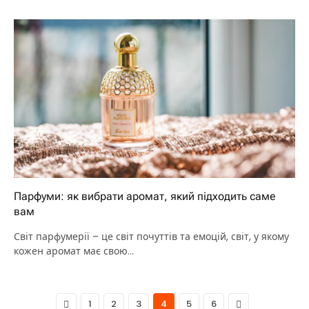
Парфуми: як вибрати аромат, який підходить саме
вам
Світ парфумерії – це світ почуттів та емоцій, світ, у якому
кожен аромат має свою…
Previous
Next
1
2
3
4
5
6